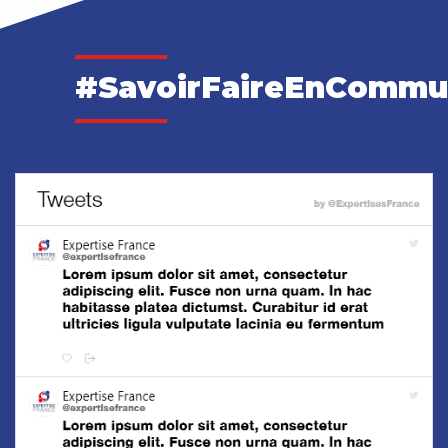
#SavoirFaireEnComm