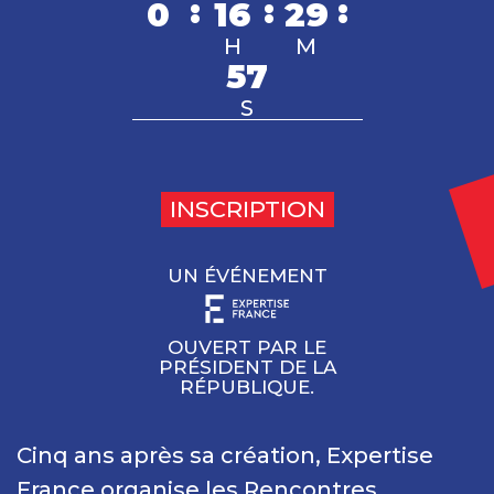
:
:
:
0
16
29
H
M
57
S
INSCRIPTION
UN ÉVÉNEMENT
OUVERT PAR LE
PRÉSIDENT DE LA
RÉPUBLIQUE.
Cinq ans après sa création, Expertise
France organise les Rencontres